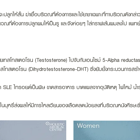
ูกให้สั้น ฆ่าเชื้อบริเวณที่ต้องการและใช้ยาชาเฉพาะที่ทาบริเวณดังกล่าว
ริเวณที่ต้องการปลูกผมให้เป็นรู และจึงค่อยๆ ใส่กราฟเส้นผมลงไป แพทย์จ
ายเทสโทสเตอโรน (Testosterone) ไปจับกับเอนไซม์ 5-Alpha reductase
เทสโทสเตอโรน (Dihydrotestosterone-DHT) ซึ่งยับยั้งกระบวนการสร้
โรค SLE ไทรอยด์เป็นพิษ ขาดสารอาหาร บาดแผลจากอุบัติเหตุ ไฟไหม้ น
ตินในบุหรี่ส่งผลให้มีการไหลเวียนของเลือดลดน้อยลงที่บริเวณหนังศีรษะซ