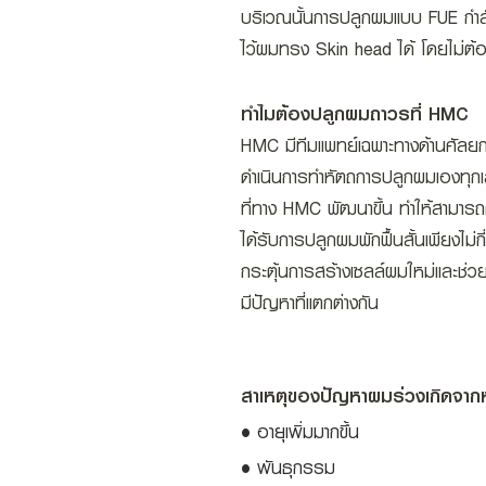
บริเวณนั้นการปลูกผมแบบ FUE กำลัง
ไว้ผมทรง Skin head ได้ โดยไม่ต้
ทำไมต้องปลูกผมถาวรที่ HMC
HMC มีทีมแพทย์เฉพาะทางด้านศัลย
ดำเนินการทำหัตถการปลูกผมเองทุก
ที่ทาง HMC พัฒนาขึ้น ทำให้สามารถ
ได้รับการปลูกผมพักฟื้นสั้นเพียงไ
กระตุ้นการสร้างเซลล์ผมใหม่และช่
มีปัญหาที่แตกต่างกัน
สาเหตุของปัญหาผมร่วงเกิดจากหล
• อายุเพิ่มมากขึ้น
• พันธุกรรม