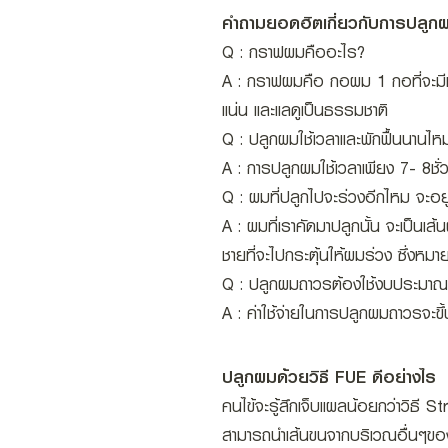
คำถามยอดฮิตเกี่ยวกับการปลูก
Q : กราฟผมคืออะไร?
A : กราฟผมคือ กอผม 1 กอที่จะมีเส้
แน่น และแลดูเป็นธรรมชาติ
Q : ปลูกผมใช้เวลาและพักฟื้นนานไห
A : การปลูกผมใช้เวลาเพียง 7- 8ชั่ว
Q : ผมที่ปลูกไปจะร่วงอีกไหม จะอยู
A : ผมที่เราคัดมาปลูกนั้น จะเป็น
ชายที่จะไปกระตุ้นให้ผมร่วง ซึ่งหมา
Q : ปลูกผมถาวรต้องใช้งบประมาณเท
A : ค่าใช้จ่ายในการปลูกผมถาวรจะขึ้
ปลูกผมด้วยวิธี FUE ดีอย่างไร
คนไข้จะรู้สึกเจ็บแผลน้อยกว่าวิธี S
สามารถนำเส้นขนจากบริเวณอื่นๆของร