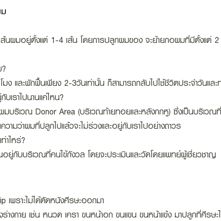
ผม
นผมอยู่ตั้งแต่ 1-4 เส้น โดยการปลูกผมของ จะย้ายกอผมที่มีตั้งแต่ 2 เ
ม?
โมง และพักฟื้นเพียง 2-3วันเท่านั้น ก็สามารถกลับไปใช้ชีวิตประจำวันแล
่กับเราไปนานแค่ไหน?
เส้นผมบริเวณ Donor Area (บริเวณท้ายทอยและหลังกกหู) ซึ่งเป็นบริเว
ยความว่าผมที่ปลูกไปแล้วจะไม่ร่วงและอยู่กับเราไปอย่างถาวร
่าไหร่?
นอยู่กับบริเวณที่คนไข้กังวล โดยจะประเมินและวัดโดยแพทย์ผู้เชี่ยวชาญ
trip เพราะไม่ได้ตัดหนังศีรษะออกมา
่างกาย เช่น หนวด เครา ขนหน้าอก ขนแขน ขนหน้าแข้ง มาปลูกที่ศีรษะได