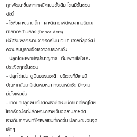
ถูกพัฒนาขึ้นจากเทคนิคแบบดั้งเดิม โดยมีขั้นตอน
ดังนี้
- ใช้หัวเจาะขนาดเล็ก : เจาะดึงกราฟต์ผมจากบริเวณ
ท้ายทอยด้านหลัง (Donor Aera)
ซึ่งได้รับผลกระทบจากฮอร์โมน DHT น้อยที่สุดจึงมี
ความสมบูรณ์แข็งแรงกว่าบริเวณอื่น
- ปลูกโดยแพทย์ผู้ชำนาญการ : ทีมแพทย์ใส่ใจและ
ประณีตทุกขั้นตอน
- ปลูกได้แน่น ดูเป็นธรรมชาติ : บริเวณที่มีเคยมี
ปัญหากลับมามีเส้นผมหนา กรอบหน้าชัด มีความ
มั่นใจเพิ่มขึ้น
- เทคนิคปลูกผมที่ไม่ต้องผ่าตัดชิ้นเนื้อขนาดใหญ่โดย
ใช้เครื่องมือที่มีลักษณะคล้ายเข็มฉีดยาปลายตัด
เจาะเก็บรากผมทำให้แผลเป็นที่เกิดขึ้น มีลักษณะเป็นจุด
เล็กๆ