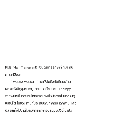
FUE (Hair Transplant) เป็นวิธีการรักษาที่เหมาะกับ
การแก้ปัญหา
" ผมบาง ผมน้อย " แต่ยังไม่ถึงกับศีรษะล้าน
เพราะยังมีรูขุมขนอยู่ สามารถฉีด Cell Therapy
รากผมเข้าไปกระตุ้นให้เกิดเส้นผมใหม่งอกขึ้นมาตามรู
ขุมขนได้ ในขณะท่านที่ประสบปัญหาศีรษะเถิกล้าน แล้ว
ปล่อยทิ้งไว้นานไม่รับการรักษาจนรูขุมขนปิดไปแล้ว