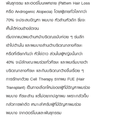
พันธุกรรม และฮอร์โมนเพศชาย (Pattern Hair Loss
หรือ Androgenic Alopecia) โดยผู้ชายทั่วโลกกว่า
70% จะประสบปัญหา ผมบาง หัวล้านหัวเถิก ซึ่งจะ
เห็นได้ค่อนข้างชัดเจน
เริ่มจากแนวผมด้านหน้าบริเวณขมับค่อย ๆ ร่นลึก
เข้าไปด้านใน และผมบางล้านเว้าบริเวณกลางศีรษะ
หรือที่เรียกกันว่า หัวไข่ดาว ส่วนในผู้หญิงนั้นกว่า
40% จะมีลักษณะผมร่วงทั่วศีรษะ และผมเริ่มบางเว้า
บริเวณกลางศีรษะ และกินบริเวณกว้างขึ้นเรื่อย ๆ
การรักษาด้วย Cell Therapy รากผม FUE (Hair
Transplant) เป็นทางเลือกใหม่ของผู้ที่มีปัญหาผมร่วง
ผมบาง ศีรษะล้าน แต่ไม่อยากปลูกผม เพราะกลัวเจ็บ
กลัวการผ่าตัด เหมาะสำหรับผู้ที่มีปัญหาผมร่วง
ผมบาง จากฮอร์โมนและพันธุกรรม