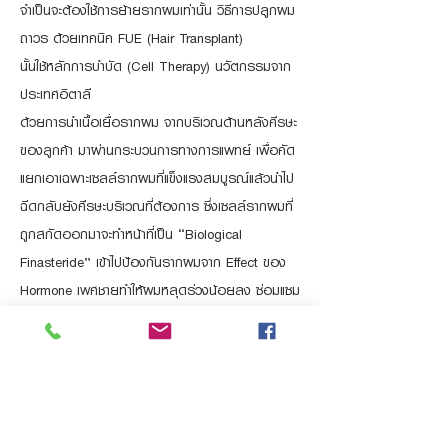
จำเป็นจะต้องใช้การย้ายรากผมเท่านั้น วิธีการปลูกผม
ถาวร ด้วยเทคนิค FUE (Hair Transplant)
นั้นใช้หลักการบำบัด (Cell Therapy) นวัตกรรมจาก
ประเทศอิตาลี
ด้วยการนำเนื้อเยื่อรากผม จากบริเวณด้านหลังศีรษะ
ของลูกค้า มาผ่านกระบวนการทางการแพทย์ เพื่อคัด
แยกเอาเฉพาะเซลล์รากผมที่แข็งแรงสมบูรณ์แล้วนำไป
ฉีดกลับยังศีรษะบริเวณที่ต้องการ ซึ่งเซลล์รากผมที่
ถูกสกัดออกมาจะทำหน้าที่เป็น “Biological
Finasteride” เข้าไปป้องกันรากผมจาก Effect ของ
Hormone เพศชายทำให้ผมหลุดร่วงน้อยลง ซ่อมแซม
เซลล์รากผมที่ฝ่อตัวจาก effect ของ Hormone ให้
กลับสู่สภาพแข็งแรง เพื่อทำให้วงจรผมกับมาเป็นปกติ
กระตุ้นให้เซลล์รากผมสร้าง และแตกตัวเติบโตจึงทำให้
ผมใหม่เกิดขึ้น